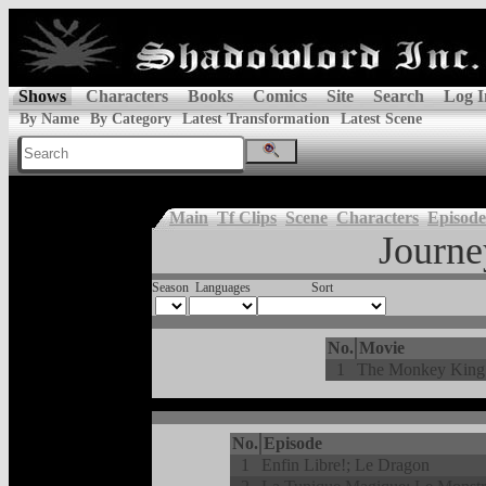
Shows
Characters
Books
Comics
Site
Search
Log I
By Name
By Category
Latest Transformation
Latest Scene
Main
Tf Clips
Scene
Characters
Episode
Journe
Season
Languages
Sort
No.
Movie
1
The Monkey King
No.
Episode
1
Enfin Libre!; Le Dragon