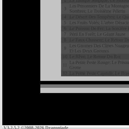
2
La Tunique Magique; Le Monstr
Les Prisonniers De La Montagn
3
Sombres; Le Troisième Pélerin
4
Le Désert Des Tempêtes; Le Qua
5
Les Fruits Volés; L'arbre Déraci
6
Le Poisson De Fer; La Sorcière 
7
Péril En Forêt; Le Géant Jaune
8
Le Faux Chasseur; Le Retour D
Les Gnomes Des Cîmes Nuageus
9
Et Les Deux Gnomes
10
Le Rêve; Le Retour Du Roi
La Petite Peste Rouge; Le Priso
11
Grotte
12
La Petite Peste Capitule; Le Bras
V3.2.5.2 ©2008-2026 Dragoniade